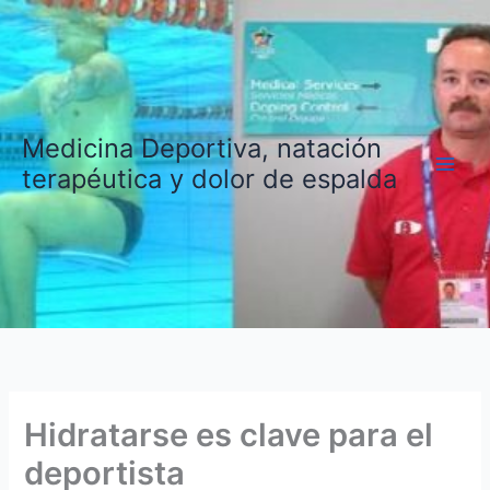
Ir
al
contenido
Medicina Deportiva, natación
terapéutica y dolor de espalda
Hidratarse es clave para el
deportista