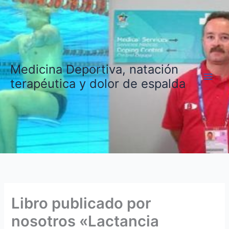
Ir
al
contenido
Medicina Deportiva, natación
terapéutica y dolor de espalda
Libro publicado por
nosotros «Lactancia