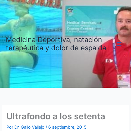
Ir
al
contenido
Medicina Deportiva, natación
terapéutica y dolor de espalda
Ultrafondo a los setenta
Por
Dr. Gallo Vallejo
/
6 septiembre, 2015