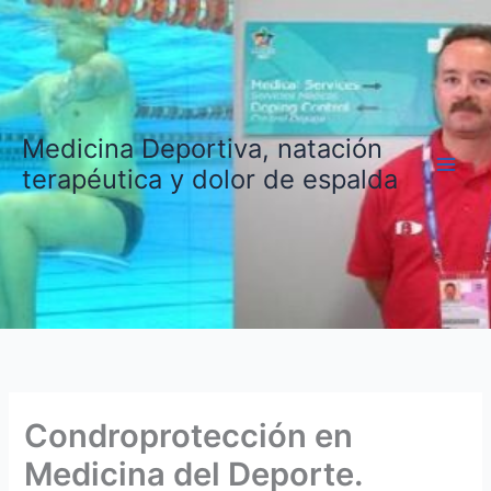
Ir
al
contenido
Medicina Deportiva, natación
terapéutica y dolor de espalda
Condroprotección en
Medicina del Deporte.