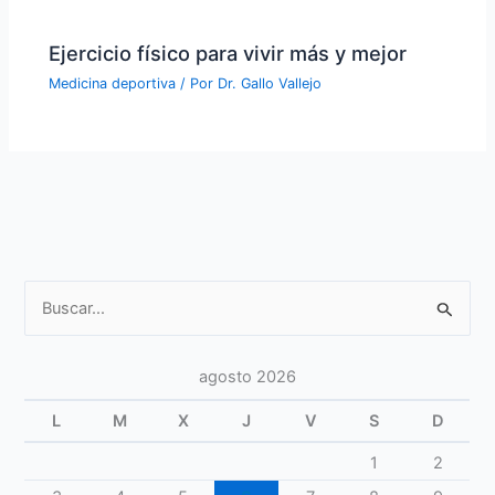
Ejercicio físico para vivir más y mejor
Medicina deportiva
/ Por
Dr. Gallo Vallejo
Buscar
por:
agosto 2026
L
M
X
J
V
S
D
1
2