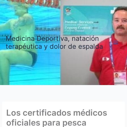
Ir
al
contenido
Medicina Deportiva, natación
terapéutica y dolor de espalda
Los certificados médicos
oficiales para pesca