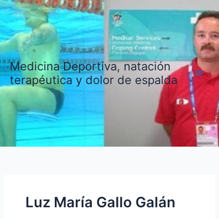
Ir
al
contenido
Medicina Deportiva, natación
terapéutica y dolor de espalda
Luz María Gallo Galán