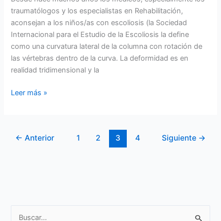
discales
traumatólogos y los especialistas en Rehabilitación,
lumbares
aconsejan a los niños/as con escoliosis (la Sociedad
Internacional para el Estudio de la Escoliosis la define
como una curvatura lateral de la columna con rotación de
las vértebras dentro de la curva. La deformidad es en
realidad tridimensional y la
Escoliosis
Leer más »
y
natación
terapéutica:
←
Anterior
1
2
3
4
Siguiente
→
a
propósito
de
un
caso
Buscar