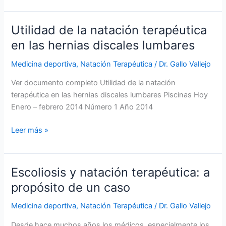
natación
terapéutica
Utilidad de la natación terapéutica
en las hernias discales lumbares
Medicina deportiva
,
Natación Terapéutica
/
Dr. Gallo Vallejo
Ver documento completo Utilidad de la natación
terapéutica en las hernias discales lumbares Piscinas Hoy
Enero – febrero 2014 Número 1 Año 2014
Utilidad
Leer más »
de
la
natación
Escoliosis y natación terapéutica: a
terapéutica
propósito de un caso
en
las
Medicina deportiva
,
Natación Terapéutica
/
Dr. Gallo Vallejo
hernias
Desde hace muchos años los médicos, especialmente los