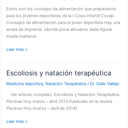
personas
Estos son los consejos de alimentación que preparamos
mayores
para los jóvenes deportistas de la I Copa Infantil Covap.
Consejos de alimentación para el joven deportista Hay una
errata de imprenta (donde pone almuerzo debe figurar
media mañana)
Consejos
Leer más »
de
alimentación
para
Escoliosis y natación terapéutica
el
joven
Medicina deportiva
,
Natación Terapéutica
/
Dr. Gallo Vallejo
deportista
Ver artículo completo Escoliosis y Natación Terapéutica.
Piscinas Hoy marzo – abril 2014 Publicado en la revista
Piscinas Hoy (marzo – abril de 2014)
Escoliosis
Leer más »
y