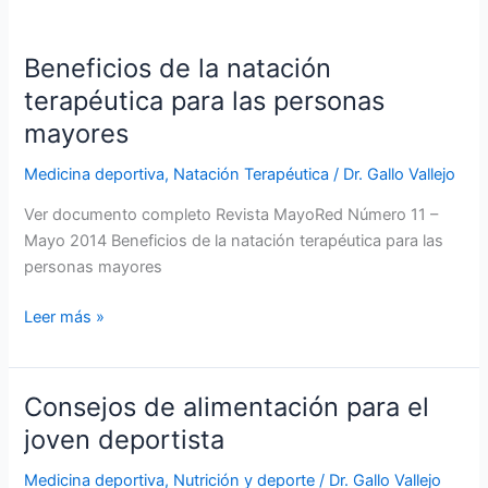
Beneficios de la natación
terapéutica para las personas
mayores
Medicina deportiva
,
Natación Terapéutica
/
Dr. Gallo Vallejo
Ver documento completo Revista MayoRed Número 11 –
Mayo 2014 Beneficios de la natación terapéutica para las
personas mayores
Beneficios
Leer más »
de
la
natación
Consejos de alimentación para el
terapéutica
joven deportista
para
las
Medicina deportiva
,
Nutrición y deporte
/
Dr. Gallo Vallejo