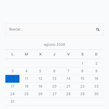
dieta
mediterránea
Buscar
por:
agosto 2026
L
M
X
J
V
S
D
1
2
3
4
5
6
7
8
9
10
11
12
13
14
15
16
17
18
19
20
21
22
23
24
25
26
27
28
29
30
31