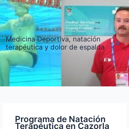
Ir
al
contenido
Medicina Deportiva, natación
terapéutica y dolor de espalda
Programa de Natación
Terapéutica en Cazorla