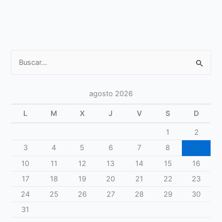
Programa
de
Natación
Terapéutica
en
Buscar
la
por:
piscina
municipal
agosto 2026
de
Cazorla
L
M
X
J
V
S
D
1
2
3
4
5
6
7
8
9
10
11
12
13
14
15
16
17
18
19
20
21
22
23
24
25
26
27
28
29
30
31