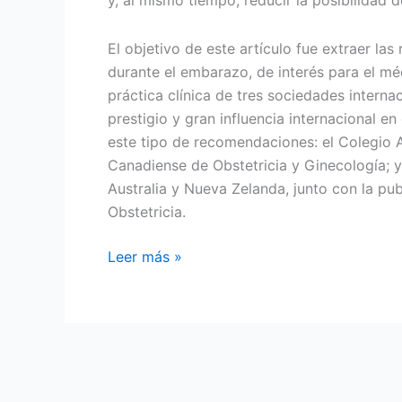
y, al mismo tiempo, reducir la posibilidad
nutrition
and
El objetivo de este artículo fue extraer la
hydration
durante el embarazo, de interés para el mé
in
práctica clínica de tres sociedades interna
relation
prestigio y gran influencia internacional e
to
este tipo de recomendaciones: el Colegio 
physical
Canadiense de Obstetricia y Ginecología; 
exercise
Australia y Nueva Zelanda, junto con la pu
during
Obstetricia.
pregnancy
Recomendaciones
Leer más »
prácticas
sobre
ejercicio
físico
durante
el