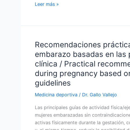
Revisión
Leer más »
de
la
nutrición
e
hidratación
Recomendaciones prácticas 
con
embarazo basadas en las p
relación
clínica / Practical recomm
al
during pregnancy based on 
ejercicio
físico
guidelines
en
el
Medicina deportiva
/
Dr. Gallo Vallejo
embarazo
Las principales guías de actividad física/
/
mujeres embarazadas sin contraindicacion
Review
activas físicamente durante la gestación, c
of