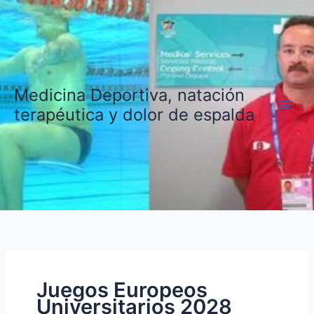
Ir
al
contenido
Medicina Deportiva, natación
terapéutica y dolor de espalda
Juegos Europeos
Universitarios 2028