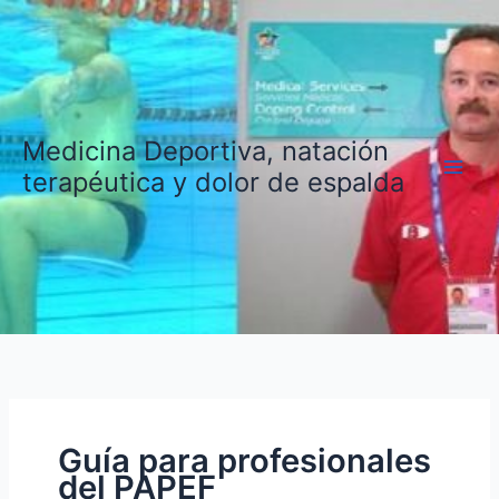
Ir
al
contenido
Medicina Deportiva, natación
terapéutica y dolor de espalda
Guía para profesionales
del PAPEF