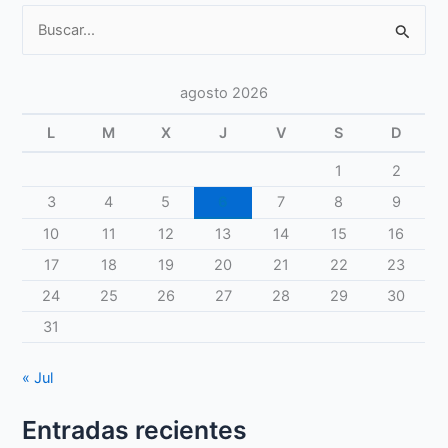
Fibromyalgia
Buscar
and
por:
pregnancy:
a
agosto 2026
narrative
review
L
M
X
J
V
S
D
1
2
3
4
5
6
7
8
9
10
11
12
13
14
15
16
17
18
19
20
21
22
23
24
25
26
27
28
29
30
31
« Jul
Entradas recientes