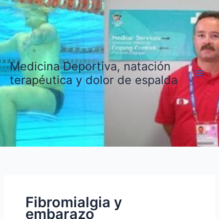
Ir
al
contenido
Medicina Deportiva, natación
terapéutica y dolor de espalda
Fibromialgia y
embarazo