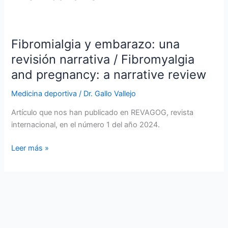
Fibromialgia y embarazo: una
revisión narrativa / Fibromyalgia
and pregnancy: a narrative review
Medicina deportiva
/
Dr. Gallo Vallejo
Artículo que nos han publicado en REVAGOG, revista
internacional, en el número 1 del año 2024.
Fibromialgia
Leer más »
y
embarazo:
una
revisión
narrativa
/