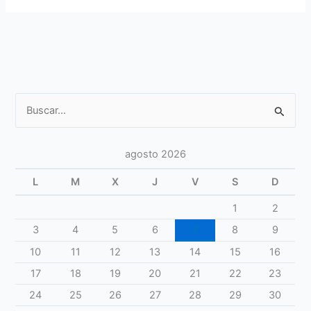
natación
terapéutica
Buscar
por:
agosto 2026
L
M
X
J
V
S
D
1
2
3
4
5
6
7
8
9
10
11
12
13
14
15
16
17
18
19
20
21
22
23
24
25
26
27
28
29
30