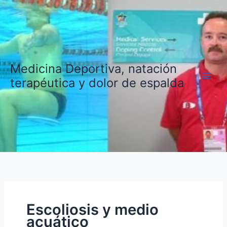
Ir
al
contenido
Medicina Deportiva, natación
terapéutica y dolor de espalda
Escoliosis y medio
acuático