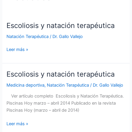
Escoliosis y natación terapéutica
Natación Terapéutica
/
Dr. Gallo Vallejo
Escoliosis
Leer más »
y
natación
terapéutica
Escoliosis y natación terapéutica
Medicina deportiva
,
Natación Terapéutica
/
Dr. Gallo Vallejo
Ver artículo completo Escoliosis y Natación Terapéutica.
Piscinas Hoy marzo – abril 2014 Publicado en la revista
Piscinas Hoy (marzo – abril de 2014)
Escoliosis
Leer más »
y