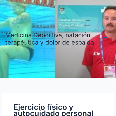
Ir
al
contenido
Medicina Deportiva, natación
terapéutica y dolor de espalda
Ejercicio físico y
autocuidado personal