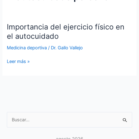
Importancia del ejercicio físico en
el autocuidado
Medicina deportiva
/
Dr. Gallo Vallejo
Importancia
Leer más »
del
ejercicio
físico
en
el
autocuidado
Buscar
por:
agosto 2026