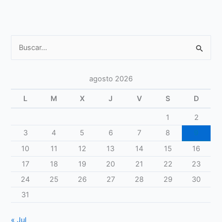
diferentes
etapas
de
la
Buscar
vida
por:
de
la
agosto 2026
mujer
L
M
X
J
V
S
D
1
2
3
4
5
6
7
8
9
10
11
12
13
14
15
16
17
18
19
20
21
22
23
24
25
26
27
28
29
30
31
« Jul