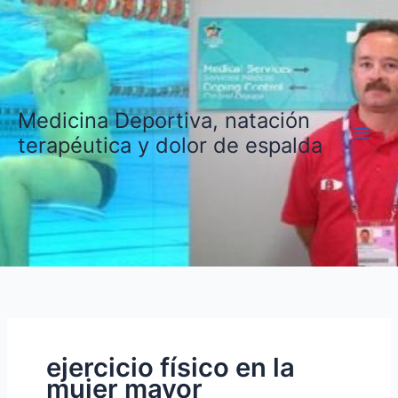
Ir
al
contenido
Medicina Deportiva, natación
terapéutica y dolor de espalda
ejercicio físico en la
mujer mayor