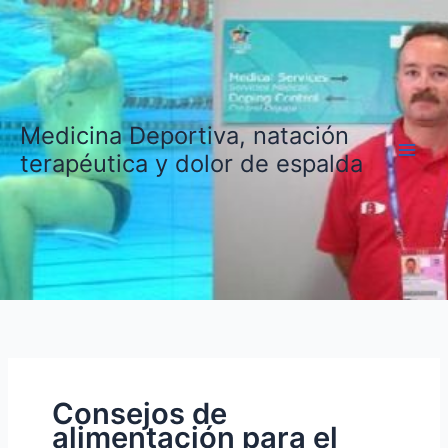
Ir
al
contenido
Medicina Deportiva, natación
terapéutica y dolor de espalda
Consejos de
alimentación para el