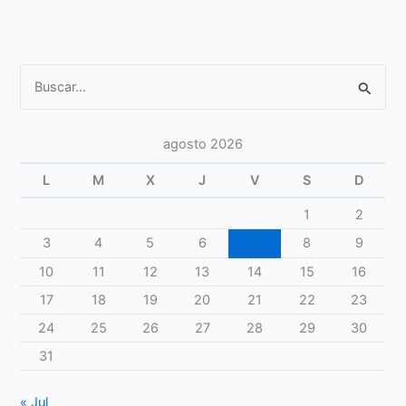
el
joven
deportista
Buscar
por:
agosto 2026
L
M
X
J
V
S
D
1
2
3
4
5
6
7
8
9
10
11
12
13
14
15
16
17
18
19
20
21
22
23
24
25
26
27
28
29
30
31
« Jul