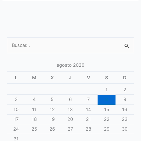
para
embarazadas
Buscar
por:
agosto 2026
L
M
X
J
V
S
D
1
2
3
4
5
6
7
8
9
10
11
12
13
14
15
16
17
18
19
20
21
22
23
24
25
26
27
28
29
30
31