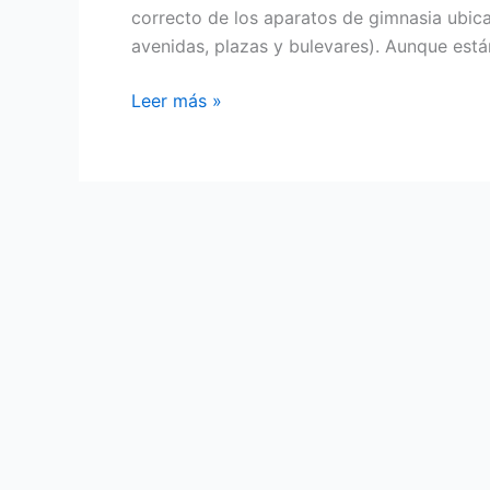
correcto de los aparatos de gimnasia ubic
avenidas, plazas y bulevares). Aunque está
El
Leer más »
Ayuntamiento
de
Granada
enseña
a
utilizar
correctamente
los
aparatos
de
gimnasia
ubicados
en