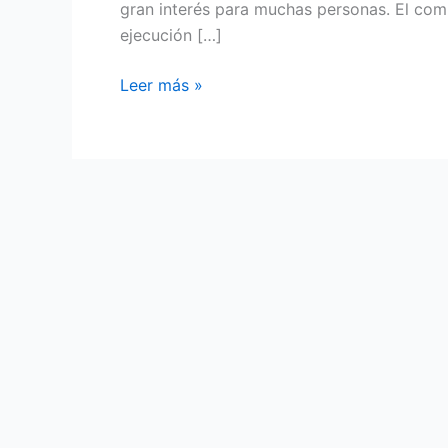
gran interés para muchas personas. El comu
ejecución […]
Ejercicios
Leer más »
para
la
musculatura
abdominal:
¿tradicionales
o
hipopresivos?